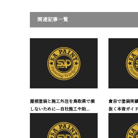
関連記事一覧
屋根塗装と施工外注を鳥取県で損
倉吉で塗装実
しないために―自社施工や助...
抜く本音ガイド