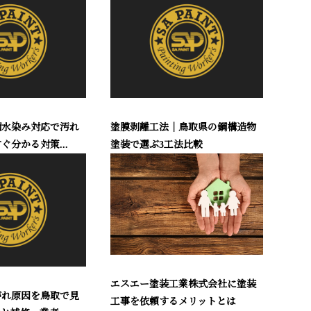
雨水染み対応で汚れ
塗膜剥離工法｜鳥取県の鋼構造物
ぐ分かる対策...
塗装で選ぶ3工法比較
エスエー塗装工業株式会社に塗装
がれ原因を鳥取で見
工事を依頼するメリットとは