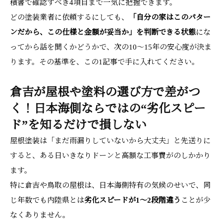
積書で確認すべき4項目まで一気に把握できます。
どの塗装業者に依頼するにしても、
「自分の家はこのパター
ンだから、この仕様と金額が妥当か」を判断できる状態
にな
ってから話を聞くかどうかで、次の10〜15年の安心度が決ま
ります。その基準を、この1記事で手に入れてください。
倉吉が屋根や塗料の選び方で差がつ
く！日本海側ならではの“劣化スピー
ド”を知るだけで損しない
屋根塗装は「まだ雨漏りしていないから大丈夫」と先送りに
すると、ある日いきなりドーンと高額な工事費がのしかかり
ます。
特に倉吉や鳥取の屋根は、日本海側特有の気候のせいで、同
じ年数でも内陸県とは
劣化スピードが1〜2段階違う
ことが少
なくありません。