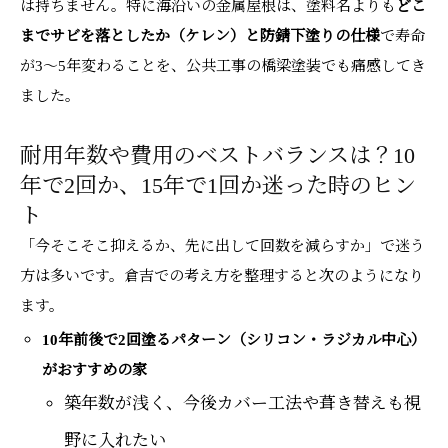
は持ちません。特に海沿いの金属屋根は、塗料名よりも
どこ
までサビを落としたか（ケレン）と防錆下塗りの仕様
で寿命
が3～5年変わることを、公共工事の橋梁塗装でも痛感してき
ました。
耐用年数や費用のベストバランスは？10
年で2回か、15年で1回か迷った時のヒン
ト
「今そこそこ抑えるか、先に出して回数を減らすか」で迷う
方は多いです。倉吉での考え方を整理すると次のようになり
ます。
10年前後で2回塗るパターン（シリコン・ラジカル中心）
がおすすめの家
築年数が浅く、今後カバー工法や葺き替えも視
野に入れたい