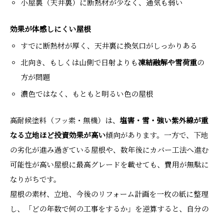
小屋裏（天井裏）に断熱材が少なく、通気も弱い
効果が体感しにくい屋根
すでに断熱材が厚く、天井裏に換気口がしっかりある
北向き、もしくは山側で日射よりも
凍結融解や雪荷重
の
方が問題
濃色ではなく、もともと明るい色の屋根
高耐候塗料（フッ素・無機）は、
塩害・雪・強い紫外線が重
なる立地ほど投資効果が高い
傾向があります。一方で、下地
の劣化が進み過ぎている屋根や、数年後にカバー工法へ進む
可能性が高い屋根に最高グレードを載せても、費用が無駄に
なりがちです。
屋根の素材、立地、今後のリフォーム計画を一枚の紙に整理
し、「どの年数で何の工事をするか」を逆算すると、自分の