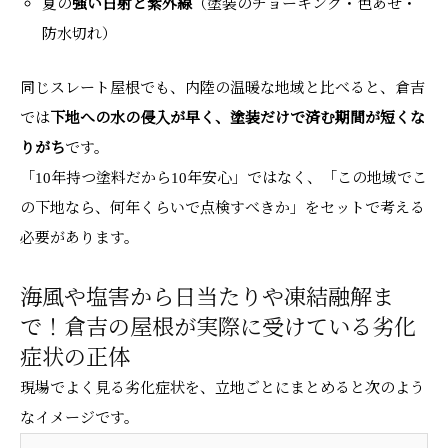
夏の
強い日射と紫外線
（塗装のチョーキング・色あせ・
防水切れ）
同じスレート屋根でも、内陸の温暖な地域と比べると、倉吉
では
下地への水の侵入が早く、塗装だけで済む期間が短くな
りがち
です。
「10年持つ塗料だから10年安心」ではなく、「この地域でこ
の下地なら、何年くらいで点検すべきか」をセットで考える
必要があります。
海風や塩害から日当たりや凍結融解ま
で！倉吉の屋根が実際に受けている劣化
症状の正体
現場でよく見る劣化症状を、立地ごとにまとめると次のよう
なイメージです。