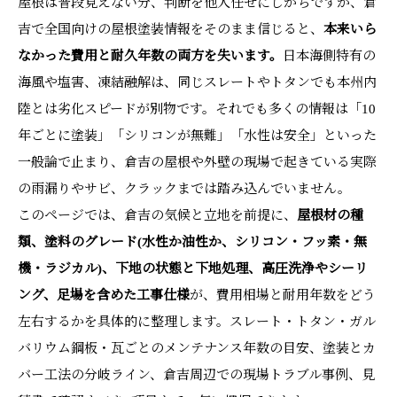
屋根は普段見えない分、判断を他人任せにしがちですが、倉
吉で全国向けの屋根塗装情報をそのまま信じると、
本来いら
なかった費用と耐久年数の両方を失います。
日本海側特有の
海風や塩害、凍結融解は、同じスレートやトタンでも本州内
陸とは劣化スピードが別物です。それでも多くの情報は「10
年ごとに塗装」「シリコンが無難」「水性は安全」といった
一般論で止まり、倉吉の屋根や外壁の現場で起きている実際
の雨漏りやサビ、クラックまでは踏み込んでいません。
このページでは、倉吉の気候と立地を前提に、
屋根材の種
類、塗料のグレード(水性か油性か、シリコン・フッ素・無
機・ラジカル)、下地の状態と下地処理、高圧洗浄やシーリ
ング、足場を含めた工事仕様
が、費用相場と耐用年数をどう
左右するかを具体的に整理します。スレート・トタン・ガル
バリウム鋼板・瓦ごとのメンテナンス年数の目安、塗装とカ
バー工法の分岐ライン、倉吉周辺での現場トラブル事例、見