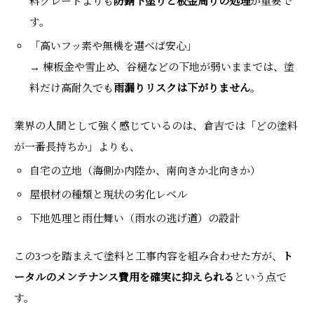
料グレードよりも
防錆下塗りと板金周りの処理
が重要で
す。
「高いフッ素や無機を選べば安心」
→ 棟板金や雪止め、谷樋などの下地が弱いままでは、塗
料だけ高耐久でも
雨漏りリスクは下がりません
。
業界の人間として強く感じているのは、倉吉では「どの塗料
が一番長持ちか」よりも、
自宅の立地（海側か内陸か、南向きか北向きか）
屋根材の種類と現状の劣化レベル
下地処理と雨仕舞い（雨水の逃げ道）の設計
この3つを踏まえて塗料と工事内容を組み合わせた方が、
ト
ータルのメンテナンス費用を確実に抑えられる
という点で
す。