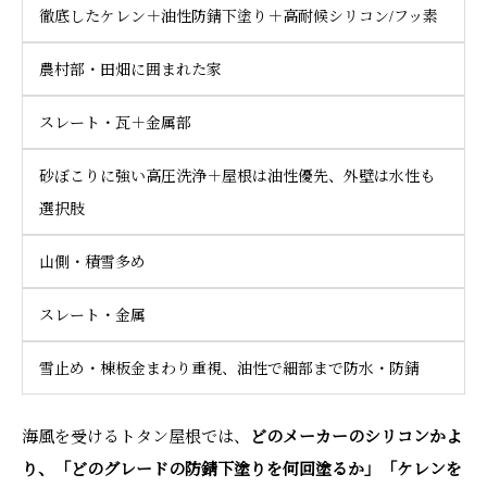
徹底したケレン＋油性防錆下塗り＋高耐候シリコン/フッ素
農村部・田畑に囲まれた家
スレート・瓦＋金属部
砂ぼこりに強い高圧洗浄＋屋根は油性優先、外壁は水性も
選択肢
山側・積雪多め
スレート・金属
雪止め・棟板金まわり重視、油性で細部まで防水・防錆
海風を受けるトタン屋根では、
どのメーカーのシリコンかよ
ホーム
電話
メール
マップ
り、「どのグレードの防錆下塗りを何回塗るか」「ケレンを