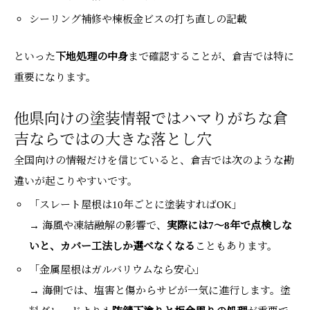
シーリング補修や棟板金ビスの打ち直しの記載
といった
下地処理の中身
まで確認することが、倉吉では特に
重要になります。
他県向けの塗装情報ではハマりがちな倉
吉ならではの大きな落とし穴
全国向けの情報だけを信じていると、倉吉では次のような勘
違いが起こりやすいです。
「スレート屋根は10年ごとに塗装すればOK」
→ 海風や凍結融解の影響で、
実際には7〜8年で点検しな
いと、カバー工法しか選べなくなる
こともあります。
「金属屋根はガルバリウムなら安心」
→ 海側では、塩害と傷からサビが一気に進行します。塗