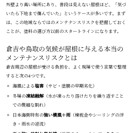
外壁より高い場所にあり、普段は見えない屋根ほど、「気づ
いたら下地まで傷んでいた」というケースが多いです。まず
は、この地域ならではのメンテナンスリスクを把握しておく
ことが、塗料の選び方以前のスタートラインになります。
倉吉や鳥取の気候が屋根に与える本当の
メンテナンスリスクとは
倉吉周辺の屋根が受ける負担を、よく現場で使う言葉で整理
すると次の4つです。
海風による
塩害
（サビ・塗膜の早期劣化）
冬場の
凍結融解
（水が凍ったり溶けたりを繰り返すこと
での微細な割れ）
日本海側特有の
強い横風＋雨
（棟板金やシーリングの浮
き・雨水の逆流）