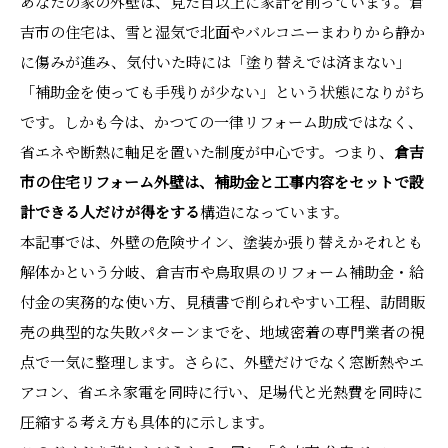
あなたの家の外壁は、見た目以上に家計を削っています。倉
吉市の住宅は、雪と湿気で北面やバルコニーまわりから静か
に傷みが進み、気付いた時には「塗り替えでは済まない」
「補助金を使っても手残りが少ない」という状態になりがち
です。しかも今は、かつての一律リフォーム助成ではなく、
省エネや断熱に軸足を置いた制度が中心です。つまり、
倉吉
市の住宅リフォーム外壁は、補助金と工事内容をセットで設
計できる人だけが得をする
構造になっています。
本記事では、外壁の危険サイン、塗装か張り替えかそれとも
解体かという分岐、倉吉市や鳥取県のリフォーム補助金・給
付金の実務的な使い方、見積書で削られやすい工程、訪問販
売の典型的な失敗パターンまでを、地域密着の専門業者の視
点で一気に整理します。さらに、外壁だけでなく窓断熱やエ
アコン、省エネ家電を同時に行い、足場代と光熱費を同時に
圧縮する考え方も具体的に示します。