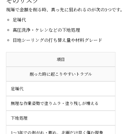
そのリスク
現場で金額を削る時、真っ先に狙われるのが次の3つです。
足場代
高圧洗浄・ケレンなどの下地処理
目地シーリングの打ち替え量や材料グレード
項目
削った時に起こりやすいトラブル
足場代
無理な作業姿勢で塗りムラ・塗り残しが増える
下地処理
ホーム
電話
メール
マップ
1～3年での剥がれ・膨れ、北面だけ早く傷む現象