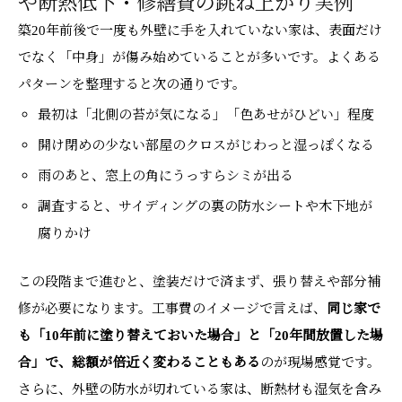
や断熱低下・修繕費の跳ね上がり実例
築20年前後で一度も外壁に手を入れていない家は、表面だけ
でなく「中身」が傷み始めていることが多いです。よくある
パターンを整理すると次の通りです。
最初は「北側の苔が気になる」「色あせがひどい」程度
開け閉めの少ない部屋のクロスがじわっと湿っぽくなる
雨のあと、窓上の角にうっすらシミが出る
調査すると、サイディングの裏の防水シートや木下地が
腐りかけ
この段階まで進むと、塗装だけで済まず、張り替えや部分補
修が必要になります。工事費のイメージで言えば、
同じ家で
も「10年前に塗り替えておいた場合」と「20年間放置した場
合」で、総額が倍近く変わることもある
のが現場感覚です。
さらに、外壁の防水が切れている家は、断熱材も湿気を含み